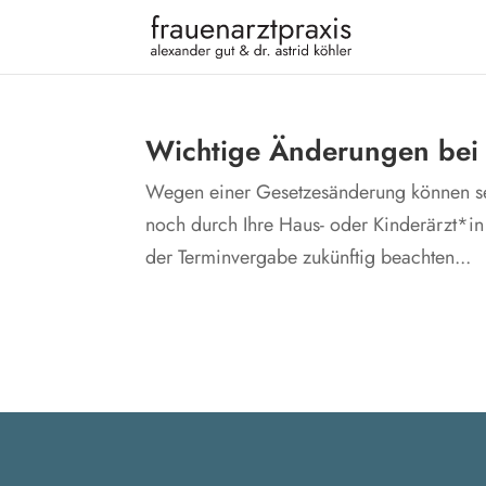
Wich­ti­ge Ände­run­gen be
Wegen einer Geset­zes­än­de­rung kön­nen seit 
noch durch Ihre Haus- oder Kinderärzt*in v
der Ter­min­ver­ga­be zukünf­tig beach­ten...