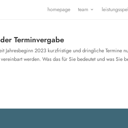
home­page
team
leis­tungs­spe
i der Terminvergabe
Jah­res­be­ginn 2023 kurz­fris­ti­ge und dring­li­che Ter­mi­ne n
er­ein­bart wer­den. Was das für Sie bedeu­tet und was Sie b