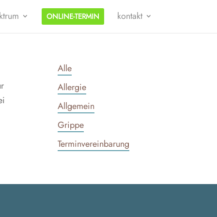
k­trum
kon­takt
ONLINE-TER­MIN
Alle
ur
Allergie
ei
Allgemein
Grippe
Terminvereinbarung